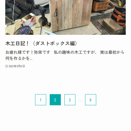
木工日記！（ダストボックス編）
お疲れ様です！弥栄です 私の趣味の木工ですが、 実は最初から
何を作るかを...
2023年9月8日
1
2
3
...
9