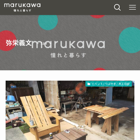
弥栄義文
– tax –
イベント/ つぶやき/ 木工日記