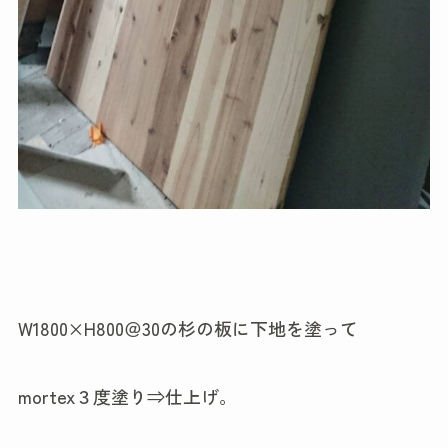
W1800×H800＠30の杉の板に下地を塗って
mortex３度塗り⇒仕上げ。