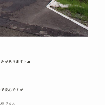
があります👨‍🎓
ので安心ですが
必要です⚠