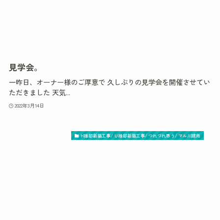
見学会。
一昨日、オーナー様のご厚意で 久しぶりの見学会を開催させてい
ただきました 天気...
2022年3月14日
H様邸新築工事/ Ｕ様邸新築工事/ つれづれ思う/ マル川建売