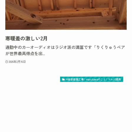
寒暖差の激しい2月
通勤中のカーオーディオはラジオ派の満冨です「りくりゅうペア
が世界最高得点を出...
2026年2月16日
H様邸新築工事/ marukawaのこと/ マル川建売