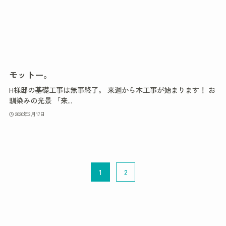
モットー。
H様邸の基礎工事は無事終了。 来週から木工事が始まります！ お
馴染みの光景 「来...
2020年3月17日
1
2