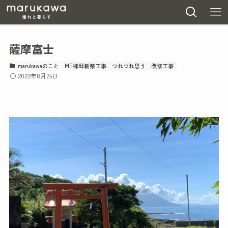
薩摩富士
marukawaのこと
ME様邸新築工事
つれづれ思う
改修工事
2022年8月25日