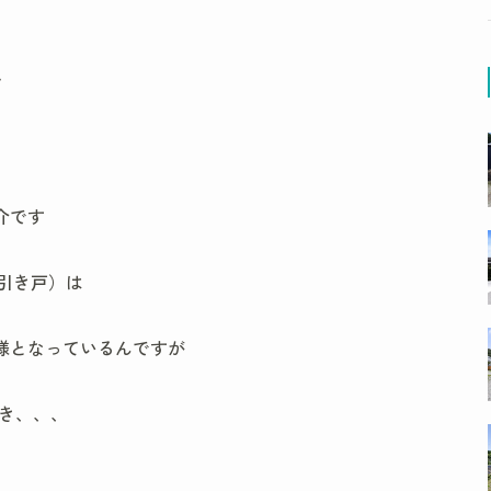
て
介です
や引き戸）は
仕様となっているんですが
き、、、