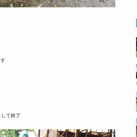
ます
をして終了