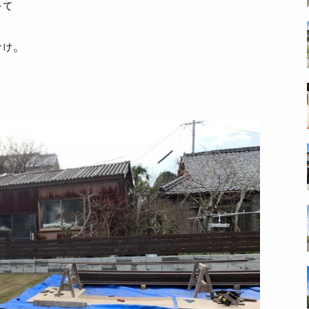
いて
付け。